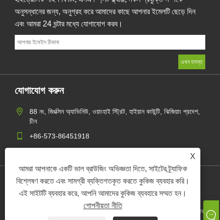
অনুসন্ধানের জন্য, অনুগ্রহ করে আমাদের কাছে আপনার ইমেলটি ছেড়ে দিন
এবং আমরা 24 ঘন্টার মধ্যে যোগাযোগ করব।
যোগাযোগ করুন
88 নং, জিংক্সিন অ্যাভিনিউ, ওয়াংহাই স্ট্রিট, হাইয়ান কাউন্টি, ঝিজিয়াং প্রদেশ,
চীন
+86-573-86451918
mangerzw@haxsen.com
X
আমরা আপনাকে একটি ভাল ব্রাউজিং অভিজ্ঞতা দিতে, সাইটের ট্র্যাফিক
বিশ্লেষণ করতে এবং সামগ্রী ব্যক্তিগতকৃত করতে কুকিজ ব্যবহার করি।
Links
Sitemap
RSS
XML
গোপনীয়তা নীতি
এই সাইটটি ব্যবহার করে, আপনি আমাদের কুকিজ ব্যবহারে সম্মত হন।
গোপনীয়তা নীতি
কপিরাইট © 2024 হ্যাক্সসেন (ঝিজিয়াং) সিকো টেকনোলজি কোং, লিমিটেড সমস্ত অধিকার