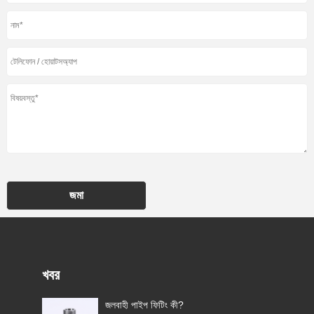
জমা
খবর
জলবাহী পাইপ ফিটিং কী?