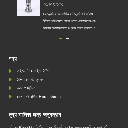
2025/07/29
হাইড্রোলিক পাইপ ফিটিং হাইড্রোলিক সিস্টেমে
বিভিন্ন পাইপলাইন, পায়ের পাতার মোজাবিশেষ এবং
অন্যান্য উপাদানগুলিকে সংযুক্ত করতে ব্যবহৃত এক
ধরণের সংযোগকারী উপাদান। এগুলি প্রায়শই
স্টেইনলেস স্টিল, কার্বন ইস্পাত বা পিতল দ্বারা নির্মিত
হয় এবং উচ্চ চাপ, উচ্চ তাপমাত্রা এবং ক্ষয়কারী
পরিবেশ সহ্য করতে পারে, পুরো......
পণ্য
হাইড্রোলিক পাইপ ফিটিং
SAE স্প্লিট ফ্ল্যাঞ্জ
নকল প্রযুক্তি
খেলা সেট বাইরে Horseshoes
মূল্য তালিকা জন্য অনুসন্ধান
হাইড্রোলিক পাইপ ফিটিং, এসএ স্প্লিট ফ্ল্যাঞ্জ, নকল প্রযুক্তি সম্পর্কে